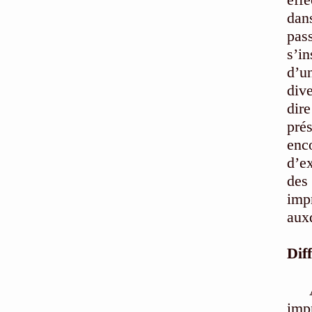
dan
pas
s’i
d’u
div
dir
prés
enc
d’e
des
imp
aux
Dif
impr