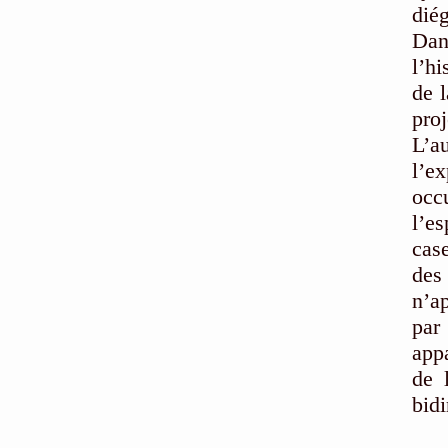
diég
Dan
l’hi
de 
pro
L’au
l’e
occ
l’e
case
des
n’ap
par
appa
de 
bid