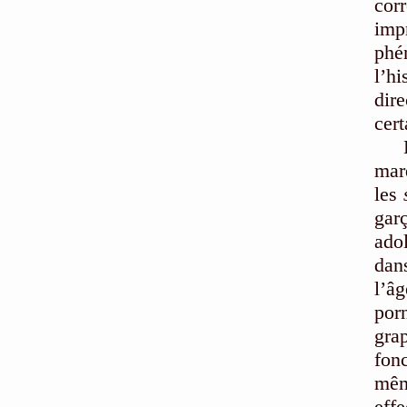
cor
imp
phé
l’h
dir
cert
mar
les
gar
ado
dan
l’â
por
gra
fonc
mêm
eff