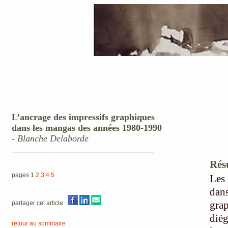
L’ancrage des impressifs graphiques
dans les mangas des années 1980-1990
-
Blanche Delaborde
_______________________________
Rés
pages 1
2
3
4
5
Les
dan
gra
partager cet article
diég
retour au sommaire