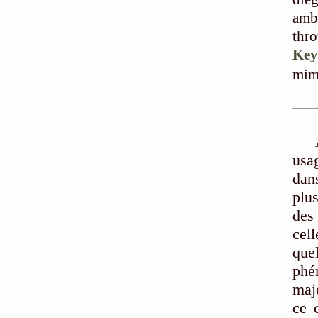
amb
thro
Key
mim
usa
dan
plus
des
cel
que
phé
maj
ce 