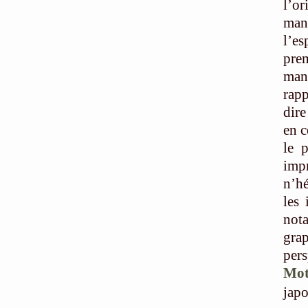
l’o
mang
l’es
pre
man
rapp
dire
en c
le 
imp
n’hé
les 
not
grap
pers
Mot
japo