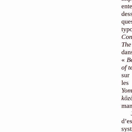
ent
des
que
typ
Con
The
da
«
B
of 
sur
les
Yom
kōz
man
d’
sys