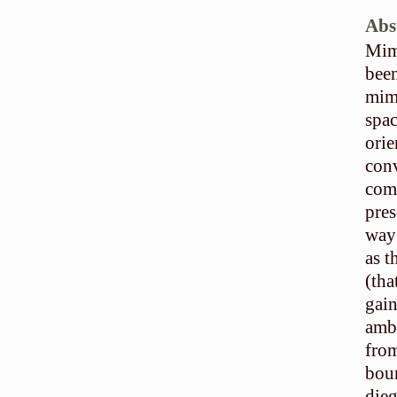
Abs
Mime
been
mime
spac
ori
con
com
pres
way 
as t
(tha
gai
amb
from
bou
dieg