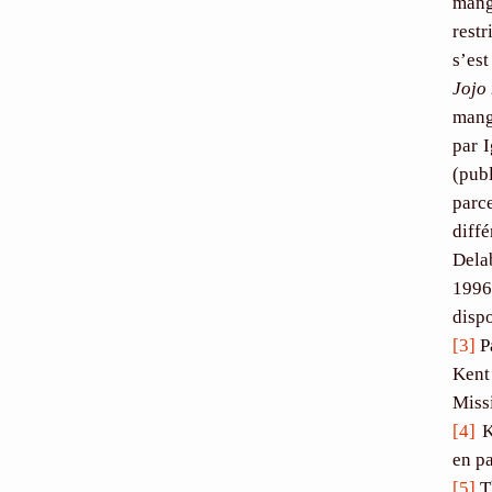
mang
restr
s’es
Jojo
man
par I
(publ
parc
diff
Dela
1996 
disp
[3]
P
Kent
Missi
[4]
K
en pa
[5]
T