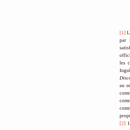
[1]
Le
par 
sati
offi
les 
Ingu
Disc
au s
comm
comm
comm
propr
[2]
L