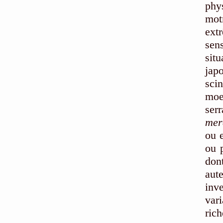
phy
mot
ext
sen
sit
jap
sci
moe
ser
mer
ou 
ou p
don
aut
inv
var
ric