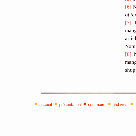
[6]
N
of te
[7]
N
mang
arti
Nom 
[8]
N
mang
shup
accueil
présentation
sommaire
archives