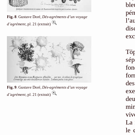
ble
pén
Fig. 8
. Gustave Doré,
Dés-agréments d’un voyage
l’a
d’agrément
, pl. 21 (extrait)
dis
exc
Co
Töp
sép
fon
for
de
Fig. 9
. Gustave Doré,
Dés-agréments d’un voyage
exe
d’agrément
, pl. 21 (extrait)
de
mim
viv
La 
le 