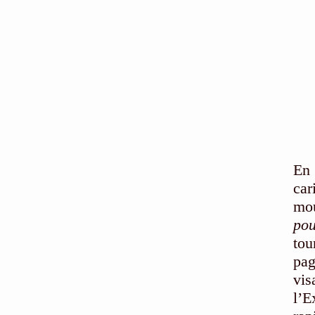
En
car
mou
pou
tou
pa
vis
l’E