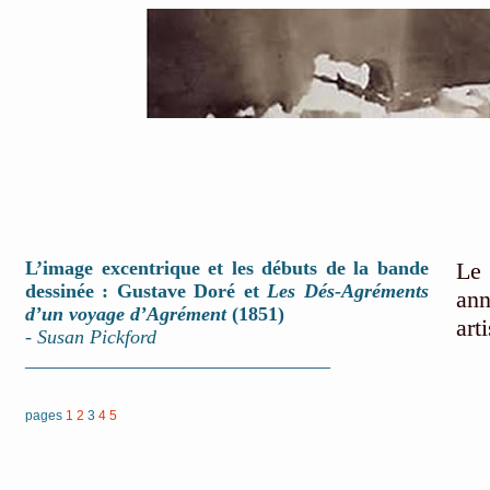
L’image excentrique et les débuts de la bande
Le
dessinée : Gustave Doré et
Les Dés-Agréments
an
d’un voyage d’Agrément
(1851)
art
-
Susan Pickford
_______________________________
pages
1
2
3
4
5