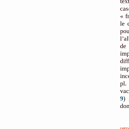
tex
ca
« f
le 
pou
l’a
de 
im
dif
im
inc
pl.
vac
9
) 
don
reto