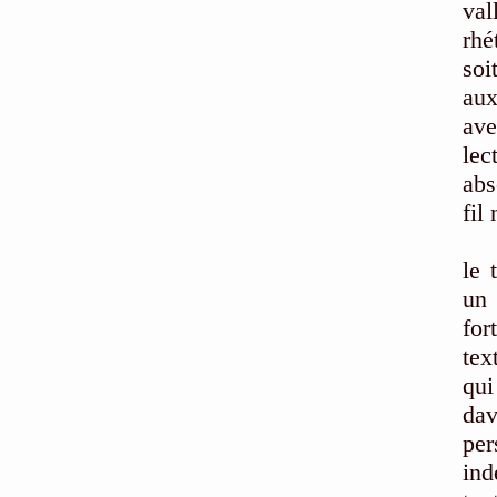
va
rhé
soi
aux
ave
lec
abs
fil 
La 
le 
un 
for
tex
qui
dav
per
ind