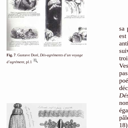
C’e
sa 
es
ant
sui
Fig. 7
. Gustave Doré,
Dés-agréments d’un voyage
tro
d’agrément
, pl.1
Ve
pas
poé
déc
Dé
no
éga
pâl
18)