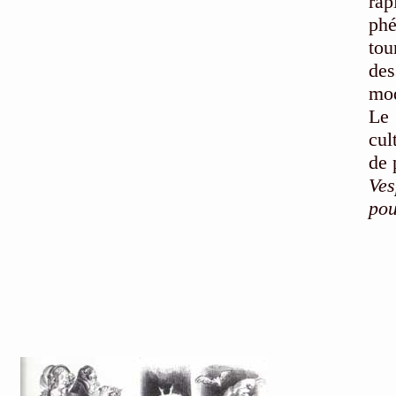
rap
ph
tou
des
mod
Le 
cul
de 
Ves
pou